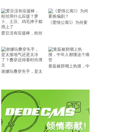
《爱情公寓5》为何要
爱豆没有应援棒，粉丝
黄磊被群嘲上热搜，中
谢娜玩叠穿失手，是太