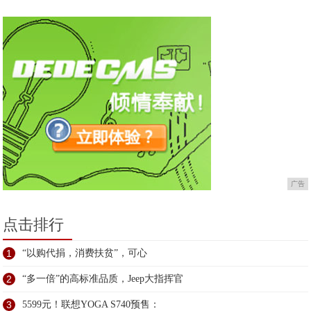
无知》
广告
点击排行
1
“以购代捐，消费扶贫”，可心
2
“多一倍”的高标准品质，Jeep大指挥官
3
5599元！联想YOGA S740预售：