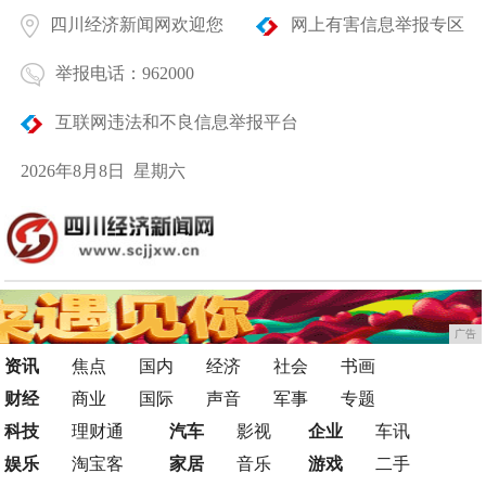
四川经济新闻网欢迎您
网上有害信息举报专区
举报电话：962000
互联网违法和不良信息举报平台
2026年8月8日 星期六
广告
资讯
焦点
国内
经济
社会
书画
财经
商业
国际
声音
军事
专题
科技
理财通
汽车
影视
企业
车讯
娱乐
淘宝客
家居
音乐
游戏
二手