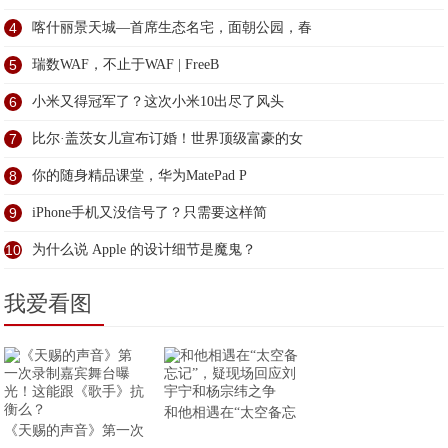
4
喀什丽景天城—首席生态名宅，面朝公园，春
5
瑞数WAF，不止于WAF | FreeB
6
小米又得冠军了？这次小米10出尽了风头
7
比尔·盖茨女儿宣布订婚！世界顶级富豪的女
8
你的随身精品课堂，华为MatePad P
9
iPhone手机又没信号了？只需要这样简
10
为什么说 Apple 的设计细节是魔鬼？
我爱看图
和他相遇在“太空备忘
《天赐的声音》第一次