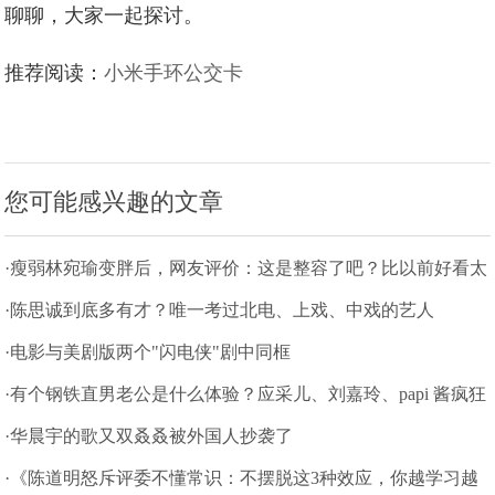
聊聊，大家一起探讨。
推荐阅读：
小米手环公交卡
您可能感兴趣的文章
·瘦弱林宛瑜变胖后，网友评价：这是整容了吧？比以前好看太
多
·陈思诚到底多有才？唯一考过北电、上戏、中戏的艺人
·电影与美剧版两个"闪电侠"剧中同框
·有个钢铁直男老公是什么体验？应采儿、刘嘉玲、papi 酱疯狂
吐槽
·华晨宇的歌又双叒叒被外国人抄袭了
·《陈道明怒斥评委不懂常识：不摆脱这3种效应，你越学习越