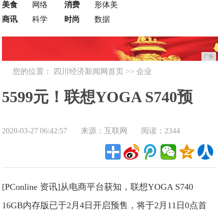
美食
网络
消费
形体美
商讯
科学
时尚
数据
广告
您的位置：
四川经济新闻网首页
>>
企业
5599元！联想YOGA S740预
2020-03-27 06:42:57
来源：互联网
阅读：2344
售：MX250+16GB内存
[PConline 资讯]从电商平台获知，联想YOGA S740
16GB内存版已于2月4日开启预售，将于2月11日0点首