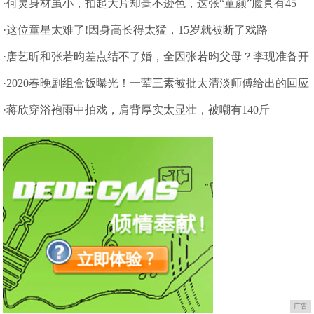
圈
·何炅身材虽小，拍起大片却毫不逊色，这张“童颜”脸真有45
岁？
·这位童星太难了!因身高长得太猛，15岁就被断了戏路
·唐艺昕和张若昀差点结不了婚，全因张若昀父母？李现准备开
拍新剧
·2020春晚剧组盒饭曝光！一荤三素被批太清淡师傅给出的回应
超暖心
·蒋欣穿浴袍雨中拍戏，肩背厚实太显壮，被嘲有140斤
广告