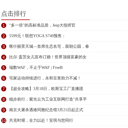
点击排行
1
“多一倍”的高标准品质，Jeep大指挥官
2
5599元！联想YOGA S740预售：
3
喀什丽景天城—首席生态名宅，面朝公园，春
4
比尔·盖茨女儿宣布订婚！世界顶级富豪的女
5
瑞数WAF，不止于WAF | FreeB
6
宅家运动持续进行，永和豆浆助力不减！
7
【超全攻略】3月18日，欧斯宝工厂直播团
8
稳步前行，紫光云为工业互联网打造“共享平
9
南京大屠杀遇难同胞纪念馆3月21日起正式
10
共克时艰，全力以赴！安琪与您同行