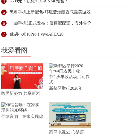
4
5599元！联想YOGA S740预售：
5
黑鲨手机上新配色-环境蓝炫酷香气最美游戏
6
一加手机3正式发布：仅顶配配置，海外售价
7
截胡小米10Pro！vivoAPEX20
我爱看图
新都区举行2020年
跨界新势力 共享新岩
伸缩音响：在家实现你
画屏电视S3 心随屏