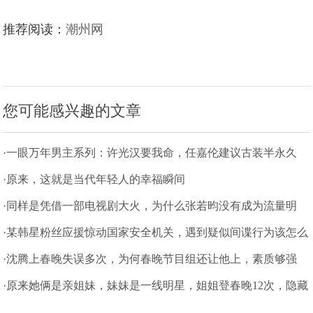
推荐阅读：
潮州网
您可能感兴趣的文章
·一眼万年男主系列：许光汉要我命，任嘉伦建议古装半永久
·原来，这就是当代年轻人的幸福瞬间
·同样是凭借一部电视剧大火，为什么张若昀没有成为流量明
星？
·某韩星粉丝应援惊动国家安全机关，遇到疑似间谍行为该怎么
办？
·沈腾上春晚失误多次，为何春晚节目组还让他上，素质够强
·原来她俩是亲姐妹，妹妹是一线明星，姐姐登春晚12次，隐藏
得够深