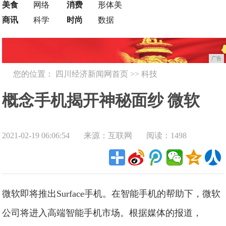
美食
网络
消费
形体美
商讯
科学
时尚
数据
广告
您的位置：
四川经济新闻网首页
>>
科技
概念手机揭开神秘面纱 微软
2021-02-19 06:06:54
来源：互联网
阅读：1498
Surface Phone发布日期曝光!
微软即将推出Surface手机。在智能手机的帮助下，微软
公司将进入高端智能手机市场。根据媒体的报道，