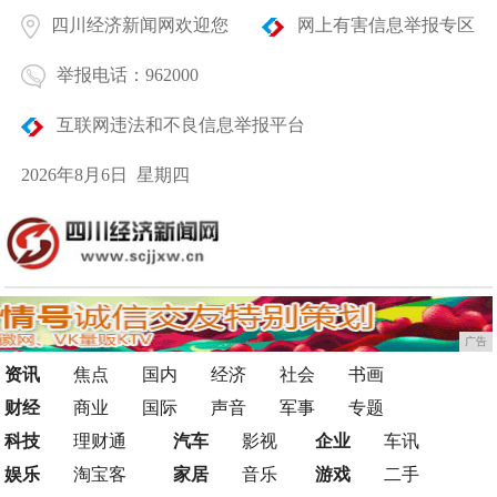
四川经济新闻网欢迎您
网上有害信息举报专区
举报电话：962000
互联网违法和不良信息举报平台
2026年8月6日 星期四
广告
资讯
焦点
国内
经济
社会
书画
财经
商业
国际
声音
军事
专题
科技
理财通
汽车
影视
企业
车讯
娱乐
淘宝客
家居
音乐
游戏
二手