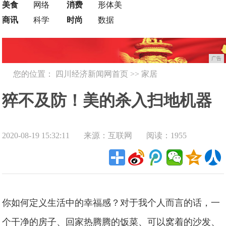
美食
网络
消费
形体美
商讯
科学
时尚
数据
广告
您的位置：
四川经济新闻网首页
>>
家居
猝不及防！美的杀入扫地机器
2020-08-19 15:32:11
来源：互联网
阅读：1955
人市场：4000pa吸力、AI路径
规划
你如何定义生活中的幸福感？对于我个人而言的话，一
个干净的房子、回家热腾腾的饭菜、可以窝着的沙发、