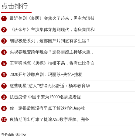
点击排行
1
最近美剧《良医》突然火了起来，男主角演技
2
《庆余年》主演集体穿越到现代，南庆集团和
3
细思极恐系列，这部国产片到底有多生猛？
4
央视春晚变跨年晚会？选佟丽娅主持够大胆，
5
王宝强感慨《唐探》拍摄不易，将唐仁比作自
6
2020开年沙雕爽剧：玛丽苏+失忆+撞梗
7
这些明星“怼人”怼得无比舒适：杨幂教育华
8
抗击疫情 中国平安为15000名志愿者提
9
你一定很后悔没有早点了解这样的Jeep牧
10
疫情期间出行难？捷途X95数字座舱、完备
我爱看图