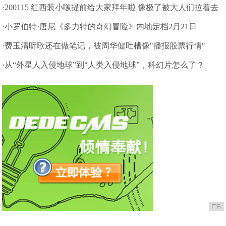
了醒
·200115 红西装小啵提前给大家拜年啦 像极了被大人们拉着去
拜年的不情愿小孩
·小罗伯特·唐尼《多力特的奇幻冒险》内地定档2月21日
·费玉清听歌还在做笔记，被周华健吐槽像"播报股票行情"
·从“外星人入侵地球”到“人类入侵地球”，科幻片怎么了？
广告