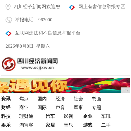
四川经济新闻网欢迎您
网上有害信息举报专区
举报电话：962000
互联网违法和不良信息举报平台
2026年8月8日 星期六
广告
资讯
焦点
国内
经济
社会
书画
财经
商业
国际
声音
军事
专题
科技
理财通
汽车
影视
企业
车讯
娱乐
淘宝客
家居
音乐
游戏
二手