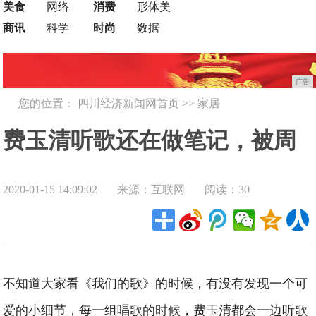
美食
网络
消费
形体美
商讯
科学
时尚
数据
广告
您的位置：
四川经济新闻网首页
>>
家居
费玉清听歌还在做笔记，被周
2020-01-15 14:09:02
来源：互联网
阅读：30
华健吐槽像"播报股票行情"
不知道大家看《我们的歌》的时候，有没有发现一个可
爱的小细节，每一组唱歌的时候，费玉清都会一边听歌