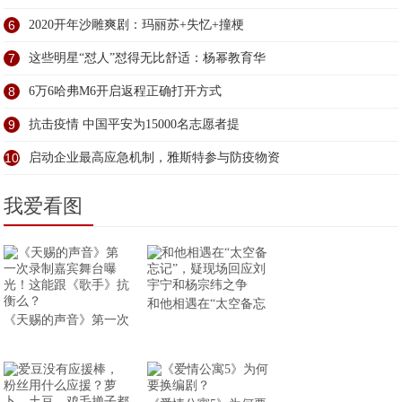
6
2020开年沙雕爽剧：玛丽苏+失忆+撞梗
7
这些明星“怼人”怼得无比舒适：杨幂教育华
8
6万6哈弗M6开启返程正确打开方式
9
抗击疫情 中国平安为15000名志愿者提
10
启动企业最高应急机制，雅斯特参与防疫物资
我爱看图
和他相遇在“太空备忘
《天赐的声音》第一次