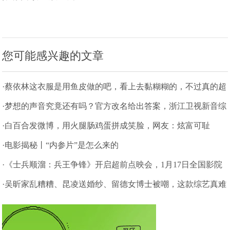
您可能感兴趣的文章
·蔡依林这衣服是用鱼皮做的吧，看上去黏糊糊的，不过真的超
显瘦！
·梦想的声音究竟还有吗？官方改名给出答案，浙江卫视新音综
将上线
·白百合发微博，用火腿肠鸡蛋拼成笑脸，网友：炫富可耻
·电影揭秘丨“内参片”是怎么来的
·《士兵顺溜：兵王争锋》开启超前点映会，1月17日全国影院
不见不散
·吴昕家乱糟糟、昆凌送婚纱、留德女博士被嘲，这款综艺真难
看