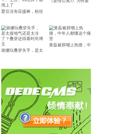
《爱情公寓5》为何要
爱豆没有应援棒，粉丝
黄磊被群嘲上热搜，中
谢娜玩叠穿失手，是太