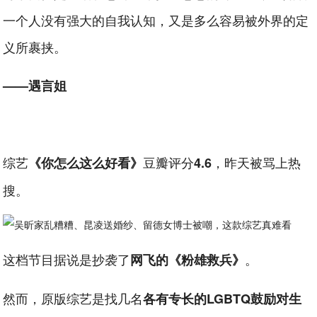
一个人没有强大的自我认知，又是多么容易被外界的定
义所裹挟。
——遇言姐
综艺
豆瓣评分
，昨天被骂上热
《你怎么这么好看》
4.6
搜。
这档节目据说是抄袭了
。
网飞的《粉雄救兵》
然而，原版综艺是找几名
各有专长的LGBTQ鼓励对生