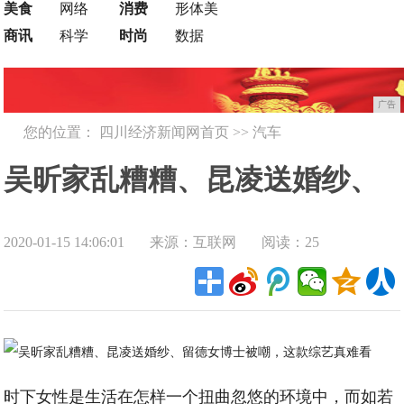
美食
网络
消费
形体美
商讯
科学
时尚
数据
广告
您的位置：
四川经济新闻网首页
>>
汽车
吴昕家乱糟糟、昆凌送婚纱、
2020-01-15 14:06:01
来源：互联网
阅读：25
留德女博士被嘲，这款综艺真
难看
时下女性是生活在怎样一个扭曲忽悠的环境中，而如若