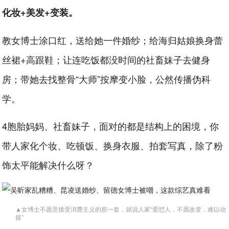
化妆+美发+变装。
教女博士涂口红，送给她一件婚纱；给海归姑娘换身蕾
丝裙+高跟鞋；让连吃饭都没时间的社畜妹子去健身
房；带她去找整骨“大师”按摩变小脸，公然传播伪科
学。
4胞胎妈妈、社畜妹子，面对的都是结构上的困境，你
带人家化个妆、吃顿饭、换身衣服、拍套写真，除了粉
饰太平能解决什么呀？
▲女博士不愿意接受消费主义的那一套，就说人家“爱怼人，不愿改变，难以动
摇”