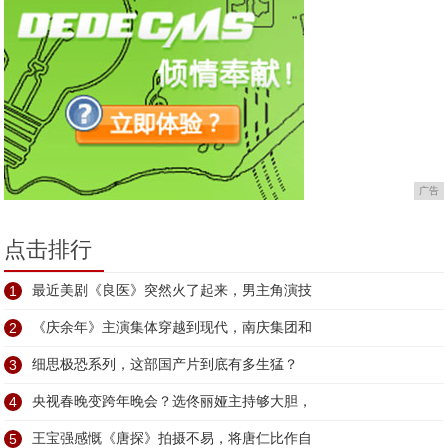
广告
点击排行
1
最近美剧《良医》突然火了起来，男主角演技
2
《庆余年》主演集体穿越到现代，南庆集团和
3
细思极恐系列，这部国产片到底有多生猛？
4
央视春晚变跨年晚会？选佟丽娅主持够大胆，
5
王宝强感慨《唐探》拍摄不易，将唐仁比作自