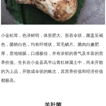
小金松茸，色泽鲜明，体形肥大。形若伞状，菌盖呈褐
色，菌柄白色，均有纤维状，茸毛鳞片。菌肉白嫩肥
厚，质地细腻，口感极佳，并有浓郁的香气及丰富的营
养价值。生长在小金县高半山青杠林腐土中，尚未开散
的为上品，开散成伞状的略次，其营养价值和经济价值
都极高。
羊肚菌