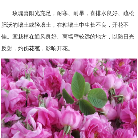
玫瑰喜阳光充足，耐寒、耐旱，喜排水良好、疏松
肥沃的
壤土
或
轻壤土
，在粘壤土中生长不良，开花不
佳。宜栽植在通风良好、离墙壁较远的地方，以防日光
反射，灼伤
花苞
，影响开花。