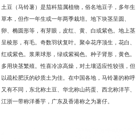
土豆（马铃薯）是茄科茄属植物，俗名地豆子，多年生
草本，但作一年生或一年两季栽培。地下块茎呈圆、
卵、椭圆形等，有芽眼，皮红、黄、白或紫色。地上茎
呈棱形，有毛。奇数羽状复叶。聚伞花序顶生，花白、
红或紫色。浆果球形，绿或紫褐色。种子肾形，黄色。
多用块茎繁殖。性喜冷凉高燥，对土壤适应性较强，但
以疏松肥沃的砂质土为佳。在中国各地，马铃薯的称呼
又有不同，东北称土豆、华北称
山药蛋、西北称洋芋、
江浙一带称洋番芋，广东及香港称之为薯仔。