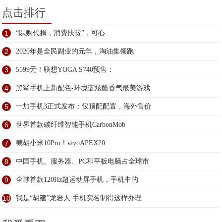
点击排行
1
“以购代捐，消费扶贫”，可心
2
2020年是全民副业的元年，淘油集领跑
3
5599元！联想YOGA S740预售：
4
黑鲨手机上新配色-环境蓝炫酷香气最美游戏
5
一加手机3正式发布：仅顶配配置，海外售价
6
世界首款碳纤维智能手机CarbonMob
7
截胡小米10Pro！vivoAPEX20
8
中国手机、服务器、PC和平板电脑占全球市
9
全球首款120Hz超运动屏手机，手机中的
10
我是“胡建”龙岩人 手机实名制得这样办理