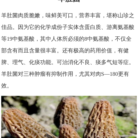
羊肚菌肉质脆嫩，味鲜美可口，营养丰富，堪称山珍之
佳品。因为它的化学成份子实体含蛋白质、游离氨基酸
等19中氨基酸，其中人体所必须的8中氨基酸，不仅全
部含有而且含量很丰富。还有极高的药用价值，有健
脾、理气、化痰功能。可治消化不良、痰多气短等症。
羊肚菌对三种肿瘤有抑制作用，尤其对肉S—180更有
效。