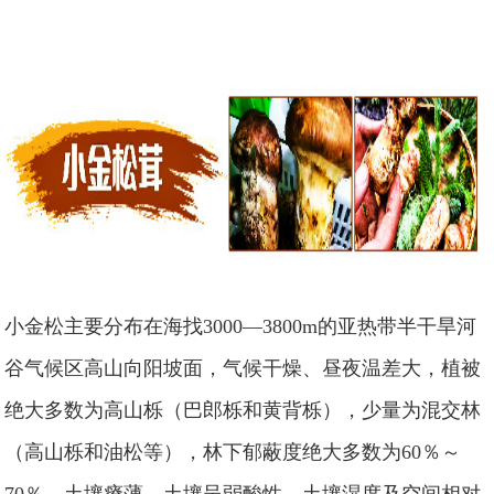
小金松主要分布在海找3000—3800m的亚热带半干旱河
谷气候区高山向阳坡面，气候干燥、昼夜温差大，植被
绝大多数为高山栎（巴郎栎和黄背栎），少量为混交林
（高山栎和油松等），林下郁蔽度绝大多数为60％～