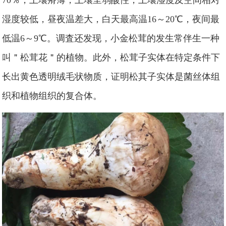
70％，土壤瘠薄，土壤呈弱酸性，土壤湿度及空间相对
湿度较低，昼夜温差大，白天最高温16～20℃，夜间最
低温6～9℃。调査还发现，小金松茸的发生常伴生一种
叫＂松茸花＂的植物。此外，松茸子实体在特定条件下
长出黄色透明绒毛状物质，证明松其子实体是菌丝体组
织和植物组织的复合体。