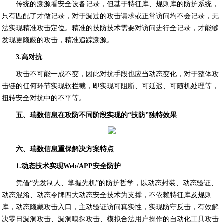
传统的溯源看安全设备记录，但基于特征库
、
规则库的防护系统，
只有匹配了才做记录，对于漏过的攻击请求或正常访问均不会记录，无
法实现精准攻击定位
。精准的技防技术需要对访问进行全记录，才能够
发现更隐蔽的攻击，精准追踪溯源。
3.
高对抗
攻击不可能一成不变，因此对抗手段也
应当
动态变化，对于整体攻
击链的任何环节实现软拦截，
即实现
可阻断、可延迟、可随机处理等，
扭转安全对抗中的不平等。
五
、
瑞数
信息在
攻防不同阶段
实现的“
技防
”
独特效果
六、
瑞数
信息
重保解决方案特点
1.动态技术实现Web/APP安全防护
凭借
“先发制人、掌握先机”的防护哲学，以动态封装、动态验证、
动态混淆、动态令牌四大动态安全技术为支撑，不依赖特征库及规则
库，动态隐藏攻击入口，主动验证访问真实性，实现防守反击，
有效
解
决零日漏洞
攻击
、
漏洞
嗅探
攻击、
模拟合法用户操作的自动化工具攻击