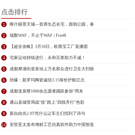
点击排行
1
喀什丽景天城—首席生态名宅，面朝公园，春
2
瑞数WAF，不止于WAF | FreeB
3
【超全攻略】3月18日，欧斯宝工厂直播团
4
宅家运动持续进行，永和豆浆助力不减！
5
成都犀浦街道发动上万名群众进行卫生大扫除
6
劲爆：新罗玛陶瓷诚信3.15保价护航亿元
7
成都龙泉驿1000余志愿者踊跃参加“周末
8
通山县城管局战“疫”路上“四线齐行”色彩
9
新自由光2.0T凭什么让车主们找到了诗与
10
安世亚太发布增材工艺仿真软件助力中国智造