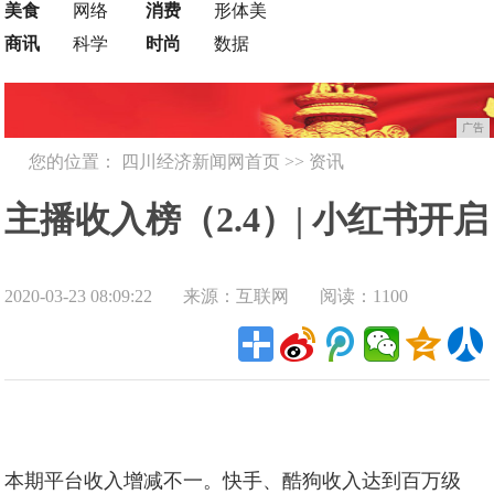
美食
网络
消费
形体美
商讯
科学
时尚
数据
广告
您的位置：
四川经济新闻网首页
>>
资讯
主播收入榜（2.4）| 小红书开启
2020-03-23 08:09:22
来源：互联网
阅读：1100
公益直播；酷狗主播收入48万
夺冠
本期平台收入增减不一。快手、酷狗收入达到百万级