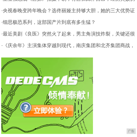
是强者
·央视春晚变跨年晚会？选佟丽娅主持够大胆，她的三大优势证
明实力
·细思极恐系列，这部国产片到底有多生猛？
·最近美剧《良医》突然火了起来，男主角演技炸裂，关键还很
帅！
·《庆余年》主演集体穿越到现代，南庆集团和北齐集团商战，
真香
广告