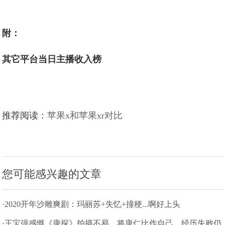
附：
其它平台当日主播收入榜
推荐阅读：
苹果x和苹果xr对比
您可能感兴趣的文章
·2020开年沙雕爽剧：玛丽苏+失忆+撞梗...啊好上头
·王宝强感慨《唐探》拍摄不易，将唐仁比作自己，经历失败仍