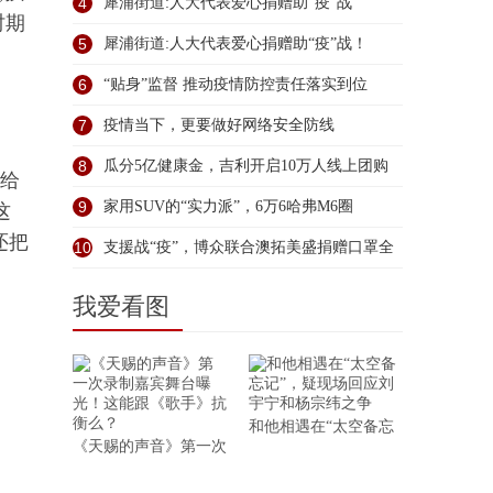
4
犀浦街道:人大代表爱心捐赠助“疫”战
时期
5
犀浦街道:人大代表爱心捐赠助“疫”战！
6
“贴身”监督 推动疫情防控责任落实到位
7
疫情当下，更要做好网络安全防线
8
瓜分5亿健康金，吉利开启10万人线上团购
付给
9
家用SUV的“实力派”，6万6哈弗M6圈
这
还把
10
支援战“疫”，博众联合澳拓美盛捐赠口罩全
我爱看图
和他相遇在“太空备忘
《天赐的声音》第一次