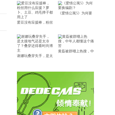
《爱情公寓5》为何要
爱豆没有应援棒，粉丝
黄磊被群嘲上热搜，中
谢娜玩叠穿失手，是太