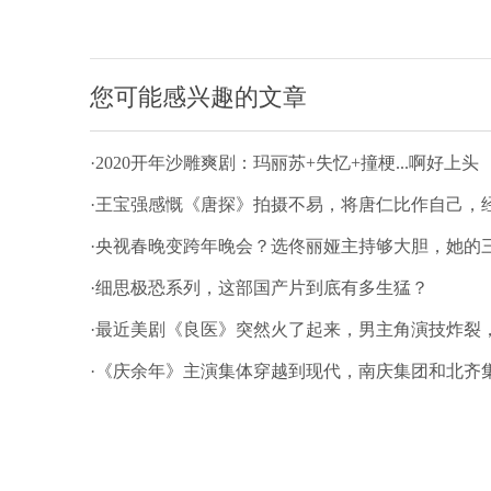
您可能感兴趣的文章
·2020开年沙雕爽剧：玛丽苏+失忆+撞梗...啊好上头
·王宝强感慨《唐探》拍摄不易，将唐仁比作自己，
·央视春晚变跨年晚会？选佟丽娅主持够大胆，她的
·细思极恐系列，这部国产片到底有多生猛？
·最近美剧《良医》突然火了起来，男主角演技炸裂
·《庆余年》主演集体穿越到现代，南庆集团和北齐