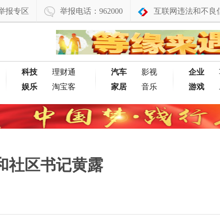
举报专区
举报电话：962000
互联网违法和不良
科技
理财通
汽车
影视
企业
娱乐
淘宝客
家居
音乐
游戏
和社区书记黄露