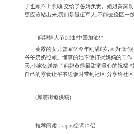
子也顾不上照顾,交给了爸妈负责。姐姐黄露劝说
更应该站出来,我们是退伍军人,不能去疫区一
“妈妈情人节加油!中国加油!”
黄露的女儿曾家亿今年刚满8岁,因为“新
爷爷奶奶照顾。懂事的她不敢打扰妈妈的工作,
天,小家亿送给了妈妈黄露最甜蜜暖心的祝福:“
自己的零食让爷爷送饭时带到社区,分享给社
(犀浦街道供稿)
推荐阅读：
aqara空调伴侣