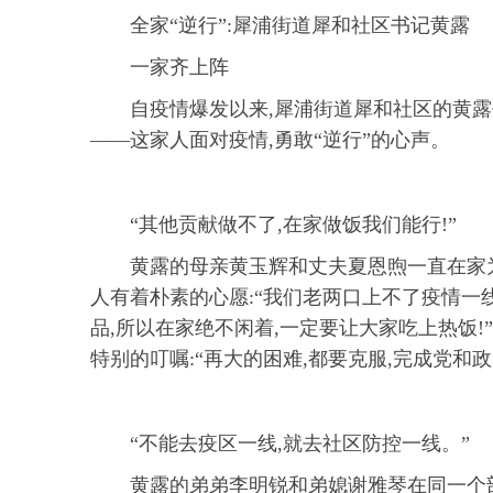
全家“逆行”:犀浦街道犀和社区书记黄露
一家齐上阵
自疫情爆发以来,犀浦街道犀和社区的黄
——这家人面对疫情,勇敢“逆行”的心声。
“其他贡献做不了,在家做饭我们能行!”
黄露的母亲黄玉辉和丈夫夏恩煦一直在家
人有着朴素的心愿:“我们老两口上不了疫情一
品,所以在家绝不闲着,一定要让大家吃上热饭!
特别的叮嘱:“再大的困难,都要克服,完成党和
“不能去疫区一线,就去社区防控一线。”
黄露的弟弟李明锐和弟媳谢雅琴在同一个部