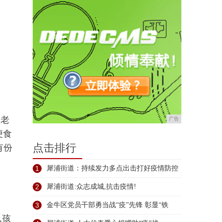
位老
广告
便食
点击排行
有份
1
犀浦街道：持续发力多点出击打好疫情防控
保
2
犀浦街道:众志成城,抗击疫情!
3
金牛区党员干部勇当战“疫”先锋 彰显“铁
,孩