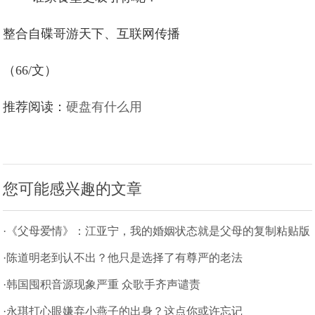
整合自碟哥游天下、互联网传播
（66/文）
推荐阅读：
硬盘有什么用
您可能感兴趣的文章
·《父母爱情》：江亚宁，我的婚姻状态就是父母的复制粘贴版
本
·陈道明老到认不出？他只是选择了有尊严的老法
·韩国囤积音源现象严重 众歌手齐声谴责
·永琪打心眼嫌弃小燕子的出身？这点你或许忘记