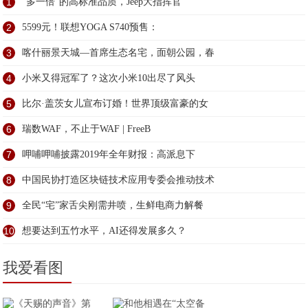
1
“多一倍”的高标准品质，Jeep大指挥官
2
5599元！联想YOGA S740预售：
3
喀什丽景天城—首席生态名宅，面朝公园，春
4
小米又得冠军了？这次小米10出尽了风头
5
比尔·盖茨女儿宣布订婚！世界顶级富豪的女
6
瑞数WAF，不止于WAF | FreeB
7
呷哺呷哺披露2019年全年财报：高派息下
8
中国民协打造区块链技术应用专委会推动技术
9
全民“宅”家舌尖刚需井喷，生鲜电商力解餐
10
想要达到五竹水平，AI还得发展多久？
我爱看图