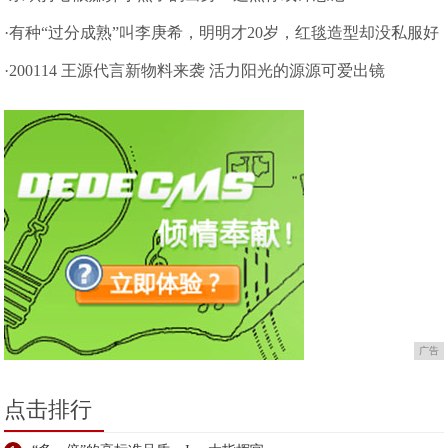
·有种“过分成熟”叫李庚希，明明才20岁，红毯造型却没私服好
看
·200114 王源代言新物料来袭 活力阳光的源源可爱出镜
广告
点击排行