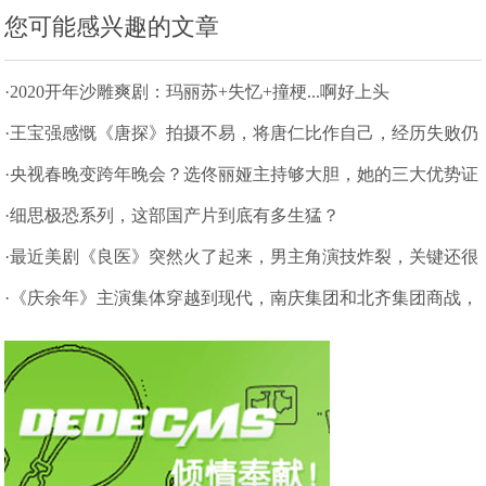
您可能感兴趣的文章
·2020开年沙雕爽剧：玛丽苏+失忆+撞梗...啊好上头
·王宝强感慨《唐探》拍摄不易，将唐仁比作自己，经历失败仍
是强者
·央视春晚变跨年晚会？选佟丽娅主持够大胆，她的三大优势证
明实力
·细思极恐系列，这部国产片到底有多生猛？
·最近美剧《良医》突然火了起来，男主角演技炸裂，关键还很
帅！
·《庆余年》主演集体穿越到现代，南庆集团和北齐集团商战，
真香