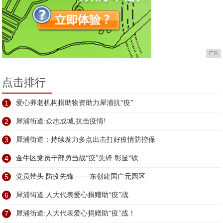
广告
点击排行
1
爱心养老机构捐助物资助力犀浦抗“疫”
2
犀浦街道:众志成城,抗击疫情!
3
犀浦街道：持续发力多点出击打好疫情防控保
4
金牛区党员干部勇当战“疫”先锋 彰显“铁
5
党员带头 防疫先锋 ——东创建国广元园区
6
犀浦街道:人大代表爱心捐赠助“疫”战
7
犀浦街道:人大代表爱心捐赠助“疫”战！